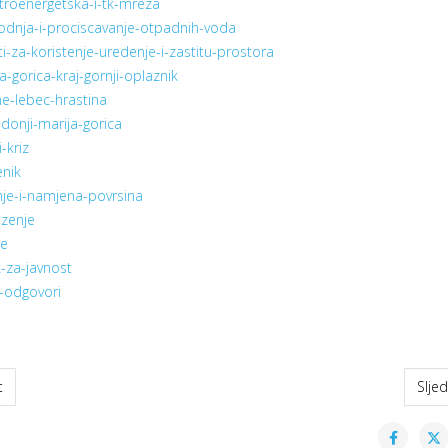
ktroenergetska-i-tk-mreza
odnja-i-prociscavanje-otpadnih-voda
eti-za-koristenje-uredenje-i-zastitu-prostora
la-gorica-kraj-gornji-oplaznik
ine-lebec-hrastina
-donji-marija-gorica
i-kriz
enik
nje-i-namjena-povrsina
zenje
e
-za-javnost
i-odgovori
odni članak: Obavijest
Slje
t
Slje