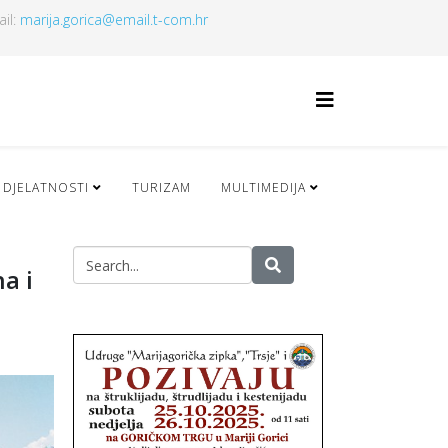
ail:
marija.gorica@email.t-com.hr
 DJELATNOSTI
TURIZAM
MULTIMEDIJA
a i