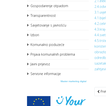
2.1.ele
Gospodarenje otpadom
2.4.odv
3.1.uvj
Transparentnost
4.1.bije
4.2.cel
Savjetovanje s javnošću
4.3.kraj
Izbori
4.4.svet
4.5.trst
Komunalno poduzeće
koriste
obrazlo
Prijava komunalnih problema
odredb
sazetak
Javni prijevoz
zahtjev
Servisne informacije
Master marketing digital
Preth
Pre