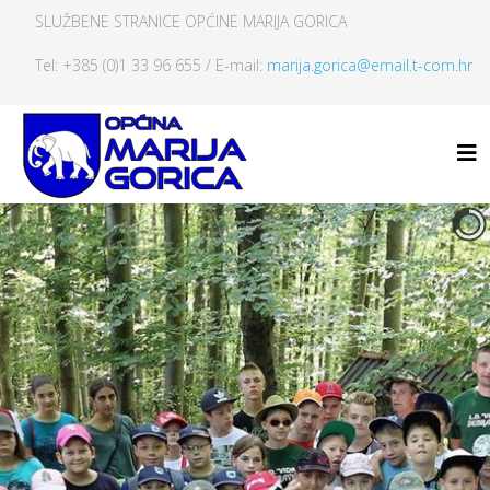
SLUŽBENE STRANICE OPĆINE MARIJA GORICA
Tel: +385 (0)1 33 96 655 / E-mail:
marija.gorica@email.t-com.hr