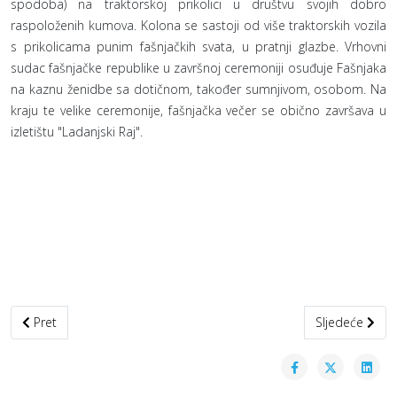
spodoba) na traktorskoj prikolici u društvu svojih dobro
raspoloženih kumova. Kolona se sastoji od više traktorskih vozila
s prikolicama punim fašnjačkih svata, u pratnji glazbe. Vrhovni
sudac fašnjačke republike u završnoj ceremoniji osuđuje Fašnjaka
na kaznu ženidbe sa dotičnom, također sumnjivom, osobom. Na
kraju te velike ceremonije, fašnjačka večer se obično završava u
izletištu "Ladanjski Raj".
Prethodni članak: Ante Kovačić
Sljedeći člana
Pret
Sljedeće