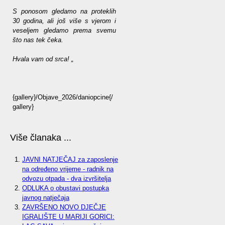
S ponosom gledamo na proteklih
30 godina, ali još više s vjerom i
veseljem gledamo prema svemu
što nas tek čeka.
Hvala vam od srca! „
{gallery}/Objave_2026/daniopcine{/
gallery}
Više članaka ...
JAVNI NATJEČAJ za zaposlenje
na određeno vrijeme - radnik na
odvozu otpada - dva izvršitelja
ODLUKA o obustavi postupka
javnog natječaja
ZAVRŠENO NOVO DJEČJE
IGRALIŠTE U MARIJI GORICI: