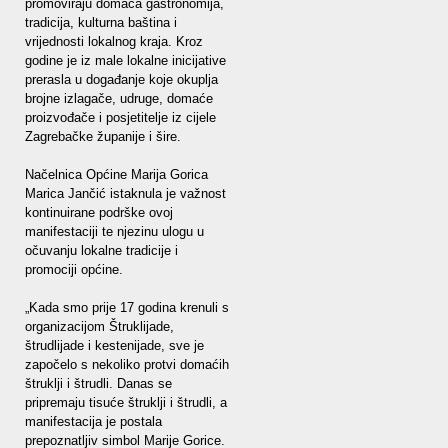
promoviraju domaća gastronomija,
tradicija, kulturna baština i
vrijednosti lokalnog kraja. Kroz
godine je iz male lokalne inicijative
prerasla u događanje koje okuplja
brojne izlagače, udruge, domaće
proizvođače i posjetitelje iz cijele
Zagrebačke županije i šire.
Načelnica Općine Marija Gorica
Marica Jančić istaknula je važnost
kontinuirane podrške ovoj
manifestaciji te njezinu ulogu u
očuvanju lokalne tradicije i
promociji općine.
„Kada smo prije 17 godina krenuli s
organizacijom Štruklijade,
štrudlijade i kestenijade, sve je
započelo s nekoliko protvi domaćih
štruklji i štrudli. Danas se
pripremaju tisuće štruklji i štrudli, a
manifestacija je postala
prepoznatljiv simbol Marije Gorice.