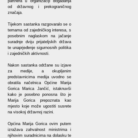
partnera u organizaciji događanja
od državnog i prekograničnog
značaja.
Tijekom sastanka razgovaralo se o
temama od zajedničkog interesa, s
posebnim naglaskom na jačanje
suradnje dviju prijateljskih država
te unaprjeđenje sigurnosnih politika
i zajedničkih aktivnosti.
Nakon sastanka održane su izjave
za medije, a okupljenim
predstavnicima medija uvodno se
obratila načelnica Općine Marija
Gorica Marica Jančić, istaknuvši
kako je posebno ponosna što je
Marija Gorica prepoznata kao
mjesto koje može ugostiti susrete
na visokoj državnoj razini.
Općina Marija Gorica ovim putem
izražava zahvalnost ministrima i
njihovim suradnicima na dolasku te