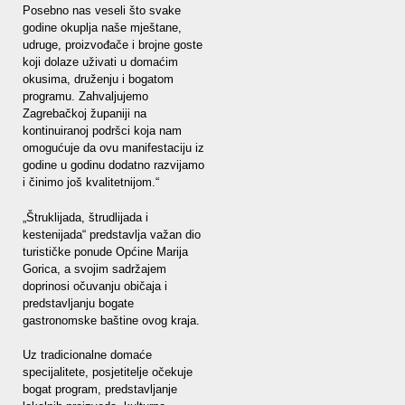
Posebno nas veseli što svake
godine okuplja naše mještane,
udruge, proizvođače i brojne goste
koji dolaze uživati u domaćim
okusima, druženju i bogatom
programu. Zahvaljujemo
Zagrebačkoj županiji na
kontinuiranoj podršci koja nam
omogućuje da ovu manifestaciju iz
godine u godinu dodatno razvijamo
i činimo još kvalitetnijom.“
„Štruklijada, štrudlijada i
kestenijada“ predstavlja važan dio
turističke ponude Općine Marija
Gorica, a svojim sadržajem
doprinosi očuvanju običaja i
predstavljanju bogate
gastronomske baštine ovog kraja.
Uz tradicionalne domaće
specijalitete, posjetitelje očekuje
bogat program, predstavljanje