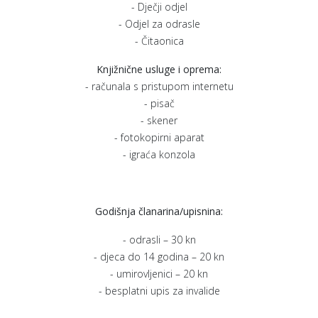
- Dječji odjel
- Odjel za odrasle
- Čitaonica
Knjižnične usluge i oprema:
- računala s pristupom internetu
- pisač
- skener
- fotokopirni aparat
- igraća konzola
Godišnja članarina/upisnina:
- odrasli – 30 kn
- djeca do 14 godina – 20 kn
- umirovljenici – 20 kn
- besplatni upis za invalide