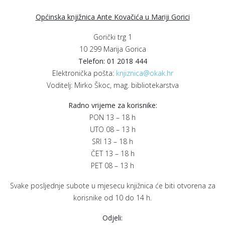
Općinska knjižnica Ante Kovačića u Mariji Gorici
Gorički trg 1
10 299 Marija Gorica
Telefon: 01 2018 444
Elektronička pošta:
knjiznica@okak.hr
Voditelj: Mirko Škoc, mag. bibliotekarstva
Radno vrijeme za korisnike:
PON 13 – 18 h
UTO 08 – 13 h
SRI 13 – 18 h
ČET 13 – 18 h
PET 08 – 13 h
Svake posljednje subote u mjesecu knjižnica će biti otvorena za
korisnike od 10 do 14 h.
Odjeli: