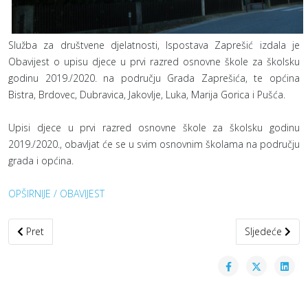
Služba za društvene djelatnosti, Ispostava Zaprešić izdala je
Obavijest o upisu djece u prvi razred osnovne škole za školsku
godinu 2019./2020. na području Grada Zaprešića, te općina
Bistra, Brdovec, Dubravica, Jakovlje, Luka, Marija Gorica i Pušća.
Upisi djece u prvi razred osnovne škole za školsku godinu
2019./2020., obavljat će se u svim osnovnim školama na području
grada i općina.
OPŠIRNIJE / OBAVIJEST
Prethodni članak: Prijave za besplatno usavršavanje za nezaposle
Sljedeći člana
Pret
Sljedeće