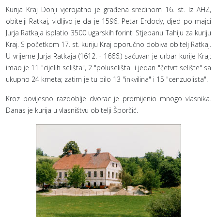
Kurija Kraj Donji vjerojatno je građena sredinom 16. st. Iz AHZ,
obitelji Ratkaj, vidljivo je da je 1596. Petar Erdody, djed po majci
Jurja Ratkaja isplatio 3500 ugarskih forinti Stjepanu Tahiju za kuriju
Kraj. S početkom 17. st. kuriju Kraj oporučno dobiva obitelj Ratkaj.
U vrijeme Jurja Ratkaja (1612. - 1666.) sačuvan je urbar kurije Kraj:
imao je 11 "cijelih selišta", 2 "poluselišta" i jedan "četvrt selište" sa
ukupno 24 kmeta; zatim je tu bilo 13 "inkvilina" i 15 "cenzuolista".
Kroz povijesno razdoblje dvorac je promijenio mnogo vlasnika.
Danas je kurija u vlasništvu obitelji Šporčić.