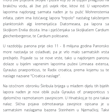
brakičnu vodu, ali žive još uvijek ribe, kitovi itd. U vapnovitim
laporima najdonjeg sarmata nađen je tu pužić Mohrensternia
inflata, zatim ima listićavog lapora "tripolo" nastalog taloženjem
planktonskih algi kremenjašica Diatomeaea, pa lapora sa
školjkom Ervilia dissita. Ima i pješčenjaka sa školjkašem Cardium
gleichenbergense, te Cardium politoanei.
U razdoblju panona prije oko 11 - 8 milijuna godina Panonsko
more nastavlja se oslađivati, pa je vrlo malo sarmatskih vrsta
preživjelo. Pojavile su se nove vrste, tako u najdonjem panonu
dolaze u bijelim vapnenim laporima puževi Limnaea extensa,
Gyraulus praeponticus, te Radix croatica, prema kojemu su te
naslage nazvane "Croatica naslage".
Na istočnom obronku Škribula brijega u mlađem dijelu tih bijelih
lapora nađen je novi oblik puža Gyraulus of. praeponticus s
djelomično razmotanom zavojnicom. U Hrvatskoj je to prvi takav
nalaz. Slična pojava odmotavanja zavojnice opisana je u
sarmatskim naslagama bazena Steinheim u Njemačkoj. Takvi