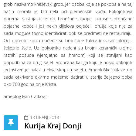
grob nazivamo kneževski grob, jer osoba koja se pokopala na taj
način morala je biti neki od plemenskih vođa. Pokojnikova
oprema sastojala se od brončane kacige, ukrasne brončane
pojasne kopče i još nekih dijelova odjeće i oružja koje nije za
sada moguće točno identificirati dok se predmeti ne restauriraju.
Od opreme konja nađene su brončane falere (ukrasne ploče) i
željezne žvale. Uz pokojnika nađeni su brojni keramički ulomci
raznih posuda (vjerojatno sa hranom) koji se stavljani kao
popudbina za drugi svijet. Brončana kaciga koju je nosio pokojnik
jedinstven je nalaz u Hrvatskoj i u svijetu. Arheološke nalaze do
sada otkrivene okvirno možemo datirati u starije željezno doba
oko 700 godina prije Krista.
arheolog Ivan Cvitković
13 LIPANJ 2018
Kurija Kraj Donji