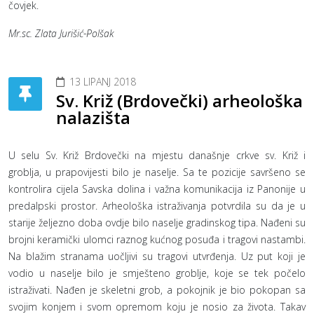
čovjek.
Mr.sc. Zlata Jurišić-Polšak
13 LIPANJ 2018
Sv. Križ (Brdovečki) arheološka
nalazišta
U selu Sv. Križ Brdovečki na mjestu današnje crkve sv. Križ i
groblja, u prapovijesti bilo je naselje. Sa te pozicije savršeno se
kontrolira cijela Savska dolina i važna komunikacija iz Panonije u
predalpski prostor. Arheološka istraživanja potvrdila su da je u
starije željezno doba ovdje bilo naselje gradinskog tipa. Nađeni su
brojni keramički ulomci raznog kućnog posuđa i tragovi nastambi.
Na blažim stranama uočljivi su tragovi utvrđenja. Uz put koji je
vodio u naselje bilo je smješteno groblje, koje se tek počelo
istraživati. Nađen je skeletni grob, a pokojnik je bio pokopan sa
svojim konjem i svom opremom koju je nosio za života. Takav