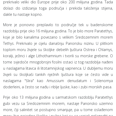
prekrivalo veliki dio Europe prije oko 200 milijuna godina. Tada
dolazi do izdizanja toga područja i prekida taloženja stijena,
dakle tu nastaje kopno.
More je ponovno preplavilo to područje tek u badenskome
razdoblju prije oko 16 milijuna godina. To je bilo more Paratethys,
koje je bilo kanalima povezano s velikim Sredozemnim morem
Tethys. Prekrivalo je cijelu današnju Panonsku nizinu. U plitkom
toplom moru živjele su školjke debelih ljuštura Ostrea i Chlamys,
koralji, ježinci i alge Lithothamnium i tvorili su morske grebene. O
tome svjedoče mnogobrojni fosilni ostaci iz tog razdoblja nađeni
u naslagama litavca ili litotamnijskog vapnenca. U dubljemu moru
živjeli su školjkaši tankih nježnih ljuštura koje se često vide u
naslagama "šlira" kao Amussium denudatum i Solenomya
doderleini, a često se nađu i riblje ljuske, kao i zubi morskih pasa.
Prije oko 13 milijuna godina u sarmatskom razdoblju Paratethys
gubi vezu sa Sredozemnim morem, nastaje Panonsko uzemno
more, čiji salinitet se postupno smanjuje, pa u tome oslađenom
moru žive pojedine školjke i puževi koji su se uspjeli prilagoditi na