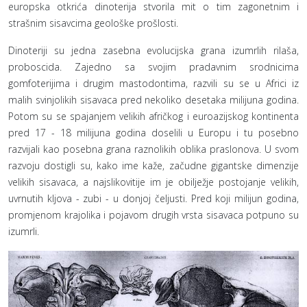
europska otkrića dinoterija stvorila mit o tim zagonetnim i
strašnim sisavcima geološke prošlosti.
Dinoteriji su jedna zasebna evolucijska grana izumrlih rilaša,
proboscida. Zajedno sa svojim pradavnim srodnicima
gomfoterijima i drugim mastodontima, razvili su se u Africi iz
malih svinjolikih sisavaca pred nekoliko desetaka milijuna godina.
Potom su se spajanjem velikih afričkog i euroazijskog kontinenta
pred 17 - 18 milijuna godina doselili u Europu i tu posebno
razvijali kao posebna grana raznolikih oblika praslonova. U svom
razvoju dostigli su, kako ime kaže, začudne gigantske dimenzije
velikih sisavaca, a najslikovitije im je obilježje postojanje velikih,
uvrnutih kljova - zubi - u donjoj čeljusti. Pred koji milijun godina,
promjenom krajolika i pojavom drugih vrsta sisavaca potpuno su
izumrli.