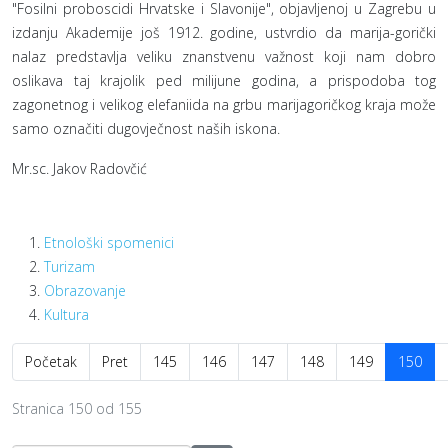
"Fosilni proboscidi Hrvatske i Slavonije", objavljenoj u Zagrebu u
izdanju Akademije još 1912. godine, ustvrdio da marija-gorički
nalaz predstavlja veliku znanstvenu važnost koji nam dobro
oslikava taj krajolik ped milijune godina, a prispodoba tog
zagonetnog i velikog elefaniida na grbu marijagoričkog kraja može
samo označiti dugovječnost naših iskona.
Mr.sc. Jakov Radovčić
Etnološki spomenici
Turizam
Obrazovanje
Kultura
Početak
Pret
145
146
147
148
149
150
Stranica 150 od 155