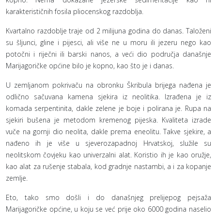
karakterističnih fosila pliocenskog razdoblja.
Kvartalno razdoblje traje od 2 milijuna godina do danas. Taloženi
su šljunci, gline i pijesci, ali više ne u moru ili jezeru nego kao
potočni i riječni ili barski nanos, a veći dio područja današnje
Marijagoričke općine bilo je kopno, kao što je i danas.
U zemljanom pokrivaču na obronku Škribula brijega nađena je
odlično sačuvana kamena sjekira iz neolitika. Izrađena je iz
komada serpentinita, dakle zelene je boje i polirana je. Rupa na
sjekiri bušena je metodom kremenog pijeska. Kvaliteta izrade
vuče na gornji dio neolita, dakle prema eneolitu. Takve sjekire, a
nađeno ih je više u sjeverozapadnoj Hrvatskoj, služile su
neolitskom čovjeku kao univerzalni alat. Koristio ih je kao oružje,
kao alat za rušenje stabala, kod gradnje nastambi, a i za kopanje
zemlje.
Eto, tako smo došli i do današnjeg prelijepog pejsaža
Marijagoričke općine, u koju se već prije oko 6000 godina naselio