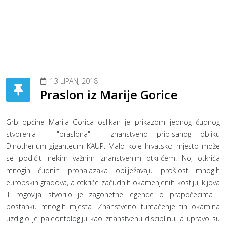
13 LIPANJ 2018
Praslon iz Marije Gorice
Grb općine Marija Gorica oslikan je prikazom jednog čudnog
stvorenja - "praslona" - znanstveno pripisanog obliku
Dinotherium giganteum KAUP. Malo koje hrvatsko mjesto može
se podičiti nekim važnim znanstvenim otkrićem. No, otkrića
mnogih čudnih pronalazaka obilježavaju prošlost mnogih
europskih gradova, a otkriće začudnih okamenjenih kostiju, kljova
ili rogovlja, stvorilo je zagonetne legende o prapočecima i
postanku mnogih mjesta. Znanstveno tumačenje tih okamina
uzdiglo je paleontologiju kao znanstvenu disciplinu, a upravo su