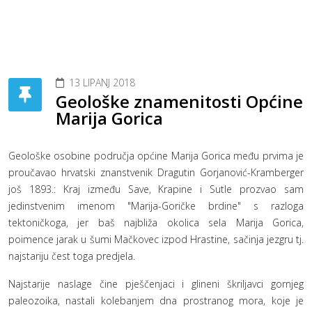
13 LIPANJ 2018
Geološke znamenitosti Općine
Marija Gorica
Geološke osobine područja općine Marija Gorica među prvima je
proučavao hrvatski znanstvenik Dragutin Gorjanović-Kramberger
još 1893.: Kraj između Save, Krapine i Sutle prozvao sam
jedinstvenim imenom "Marija-Goričke brdine" s razloga
tektoničkoga, jer baš najbliža okolica sela Marija Gorica,
poimence jarak u šumi Mačkovec izpod Hrastine, sačinja jezgru tj.
najstariju čest toga predjela.
Najstarije naslage čine pješčenjaci i glineni škriljavci gornjeg
paleozoika, nastali kolebanjem dna prostranog mora, koje je