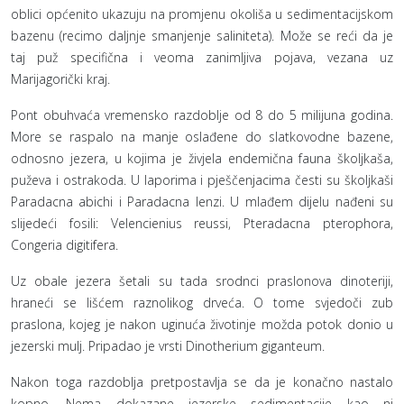
oblici općenito ukazuju na promjenu okoliša u sedimentacijskom
bazenu (recimo daljnje smanjenje saliniteta). Može se reći da je
taj puž specifična i veoma zanimljiva pojava, vezana uz
Marijagorički kraj.
Pont obuhvaća vremensko razdoblje od 8 do 5 milijuna godina.
More se raspalo na manje oslađene do slatkovodne bazene,
odnosno jezera, u kojima je živjela endemična fauna školjkaša,
puževa i ostrakoda. U laporima i pješčenjacima česti su školjkaši
Paradacna abichi i Paradacna lenzi. U mlađem dijelu nađeni su
slijedeći fosili: Velencienius reussi, Pteradacna pterophora,
Congeria digitifera.
Uz obale jezera šetali su tada srodnci praslonova dinoteriji,
hraneći se lišćem raznolikog drveća. O tome svjedoči zub
praslona, kojeg je nakon uginuća životinje možda potok donio u
jezerski mulj. Pripadao je vrsti Dinotherium giganteum.
Nakon toga razdoblja pretpostavlja se da je konačno nastalo
kopno. Nema dokazane jezerske sedimentacije kao ni