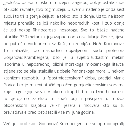
geološko-paleontološkom muzeju u Zagrebu, dok je ostale zube
otkupilo ravnateljstvo tog muzeja. U svemu, nađeno je onda šest
zubi, i to tri iz gornje čeljusti, a toliko isto iz donje. Uz to, na istom
mjestu pronašlo se još nekoliko neodredivih kosti i zub donje
čeljusti nekog Rhinocerosa, nosoroga. Sve to bijaše nađeno
otprilike 330 metara k jugozapadu od crkve Marije Gorice, lijevo
od puta što vodi prema Sv. Križu, na zemljištu Neže Kocijanove.
To nalazište, po naknadno objavljenom sudu profesora
Gorjanović-Krambergera, bilo je u svijetlo-žutkastim mekim
laporima u neposrednoj blizini morskoga miocenskoga litavca,
stijene što se bila istaložila uz obale Panonskoga mora. U nekom
kasnijem razdoblju, u "postmiocenskom" dobu, predjel Marije
Gorice bio je maleni otočić optočen gornjopliocenskim vodama
koje su gdjegdje sezale visoko na trup tih brdina. Dinotherium se
tu vjerojatno zatekao u ispaši bujnih pašnjaka, u možda
pliocenskom krajoliku velikih jezera i močvara što su tu
prevladavale pred pet-šest ili više milijuna godina.
Već je profesor Gorjanović-Kramberger u svojoj monografiji