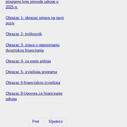
programe koje provode udruge u
2025.g.
Obrazac 1- obrazac prijave na javni
poziv
Obrazac 2- troškovnik
Obrazac 3- izjava o nepostojanju
dvostrukog financiranja
Obrazac 4- za popis priloga
Obrazac 5- izvještaja programa
Obrazac 6-financijskog izvještaja
Obrazac 8-Ugovora za financiranje
udruga
Pret
Sljedeće