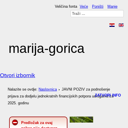
Veličina fonta
Veće
Poništi
Manje
marija-gorica
Otvori izbornik
Nalazite se ovdje:
Naslovnica
JAVNI POZIV za podnošenje
ZATVORI INFO
prijava za dodjelu jednokratnih financijskih potpora udrugama za
2025. godinu
Predložak za ovaj